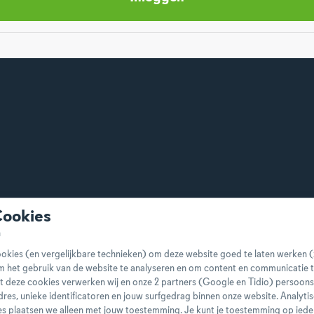
Cookies
okies (en vergelijkbare technieken) om deze website goed te laten werken (
m het gebruik van de website te analyseren en om content en communicatie t
t deze cookies verwerken wij en onze 2 partners (Google en Tidio) persoo
-adres, unieke identificatoren en jouw surfgedrag binnen onze website. Analyti
s plaatsen we alleen met jouw toestemming. Je kunt je toestemming op ied