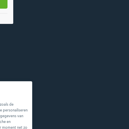
zoals de
e personaliseren
nsgegevens van
sche en
er moment net zo