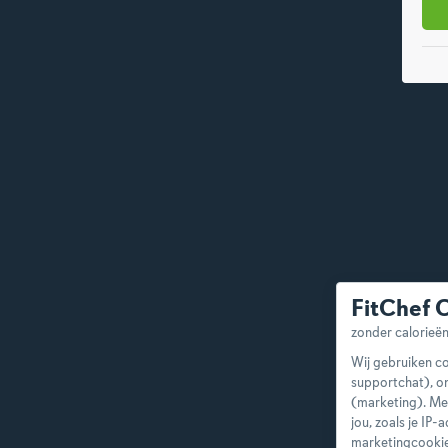
FitChef 
Wij gebruiken co
supportchat), o
(marketing). Me
jou, zoals je IP
marketingcookie